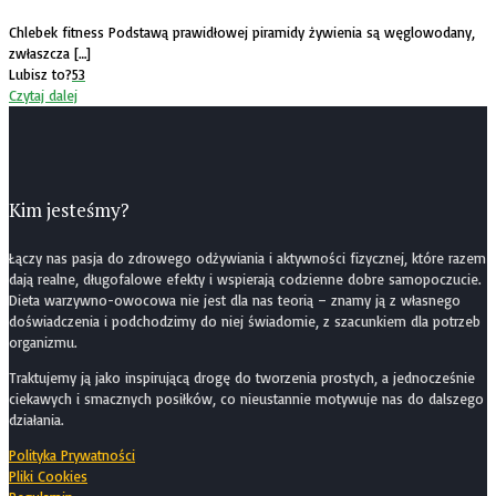
Chlebek fitness Podstawą prawidłowej piramidy żywienia są węglowodany,
zwłaszcza
[…]
Lubisz to?
53
Czytaj dalej
Kim jesteśmy?
Łączy nas pasja do zdrowego odżywiania i aktywności fizycznej, które razem
dają realne, długofalowe efekty i wspierają codzienne dobre samopoczucie.
Dieta warzywno-owocowa nie jest dla nas teorią – znamy ją z własnego
doświadczenia i podchodzimy do niej świadomie, z szacunkiem dla potrzeb
organizmu.
Traktujemy ją jako inspirującą drogę do tworzenia prostych, a jednocześnie
ciekawych i smacznych posiłków, co nieustannie motywuje nas do dalszego
działania.
Polityka Prywatności
Pliki Cookies