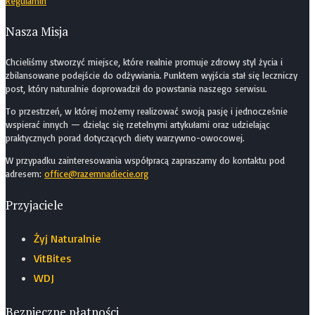
Regulamin
Nasza Misja
Chcieliśmy stworzyć miejsce, które realnie promuje zdrowy styl życia i
zbilansowane podejście do odżywiania. Punktem wyjścia stał się leczniczy
post, który naturalnie doprowadził do powstania naszego serwisu.
To przestrzeń, w której możemy realizować swoją pasję i jednocześnie
wspierać innych — dzieląc się rzetelnymi artykułami oraz udzielając
praktycznych porad dotyczących diety warzywno-owocowej.
W przypadku zainteresowania współpracą zapraszamy do kontaktu pod
adresem:
office@razemnadiecie.org
Przyjaciele
Żyj Naturalnie
VitBites
WDJ
Bezpieczne płatności