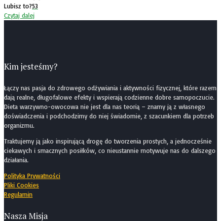
Lubisz to?
53
Czytaj dalej
Kim jesteśmy?
Łączy nas pasja do zdrowego odżywiania i aktywności fizycznej, które razem
dają realne, długofalowe efekty i wspierają codzienne dobre samopoczucie.
Dieta warzywno-owocowa nie jest dla nas teorią – znamy ją z własnego
doświadczenia i podchodzimy do niej świadomie, z szacunkiem dla potrzeb
organizmu.
Traktujemy ją jako inspirującą drogę do tworzenia prostych, a jednocześnie
ciekawych i smacznych posiłków, co nieustannie motywuje nas do dalszego
działania.
Polityka Prywatności
Pliki Cookies
Regulamin
Nasza Misja